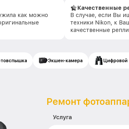
Качественные р
лужила как можно
В случае, если Вы 
оригинальные
техники Nikon, к Ва
качественные репли
товспышка
Экшен-камера
Цифровой 
Ремонт фотоаппар
Услуга