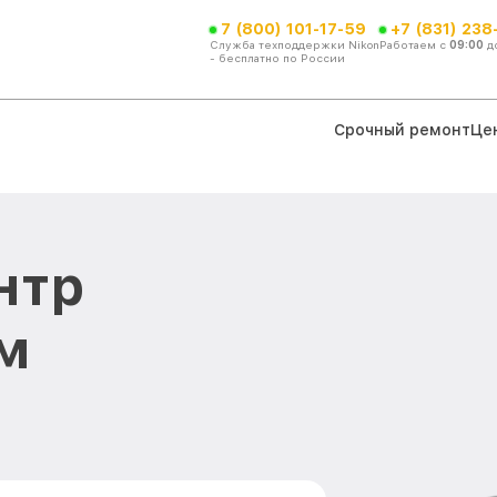
7 (800) 101-17-59
+7 (831) 238
Служба техподдержки Nikon
Работаем с
09:00
д
- бесплатно по России
Срочный ремонт
Це
нтр
м